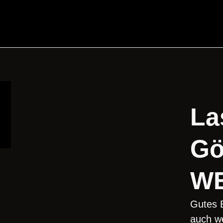
La
Gö
WE
Gutes B
auch we